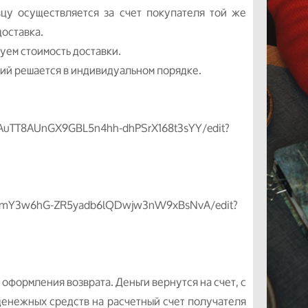
вцу осуществляется за счет покупателя той же
доставка.
руем стоимость доставки.
ий решается в индивидуальном порядке.
TAuTT8AUnGX9GBL5n4hh-dhPSrX168t3sYY/edit?
GxrmY3w6hG-ZR5yadb6lQDwjw3nW9xBsNvA/edit?
 оформления возврата. Деньги вернутся на счет, с
денежных средств на расчетный счет получателя