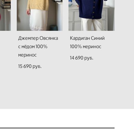
Джемпер Овсянка
Кардиган Синий
с мёдом 100%
100% меринос
меринос
14 690 pуб.
15 690 pуб.