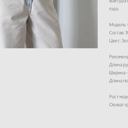
фактура 
года.
Модель: 
Состав: 
Цвет: Зе
Рекомен
Длина ру
Ширина -
Длина по
Рост моде
Обхват г