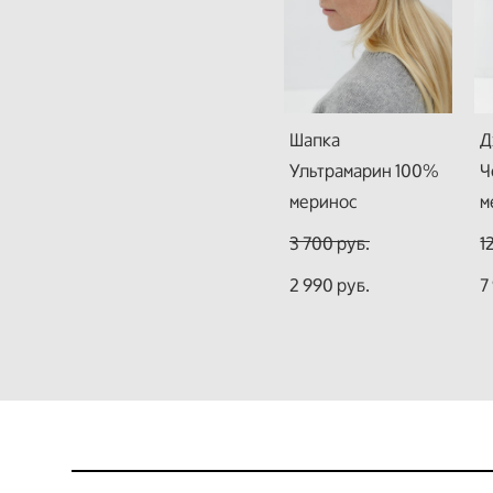
Шапка
Д
Ультрамарин 100%
Ч
меринос
м
3 700 pуб.
1
2 990 pуб.
7