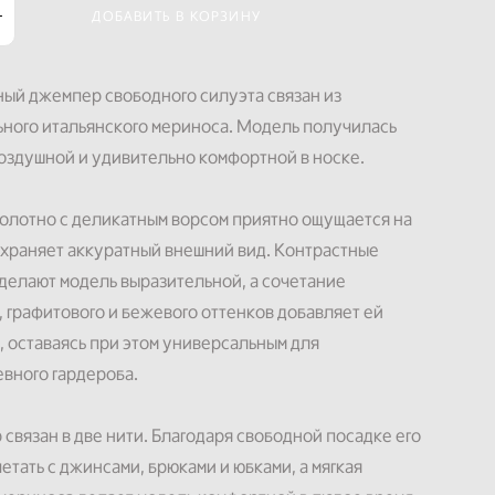
ДОБАВИТЬ В КОРЗИНУ
ый джемпер свободного силуэта связан из
ного итальянского мериноса. Модель получилась
воздушной и удивительно комфортной в носке.
олотно с деликатным ворсом приятно ощущается на
охраняет аккуратный внешний вид. Контрастные
делают модель выразительной, а сочетание
, графитового и бежевого оттенков добавляет ей
, оставаясь при этом универсальным для
вного гардероба.
связан в две нити. Благодаря свободной посадке его
четать с джинсами, брюками и юбками, а мягкая