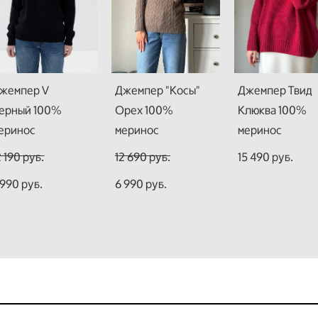
жемпер V
Джемпер "Косы"
Джемпер Твид
ерный 100%
Орех 100%
Клюква 100%
еринос
меринос
меринос
2 190 pуб.
12 690 pуб.
15 490 pуб.
 990 pуб.
6 990 pуб.