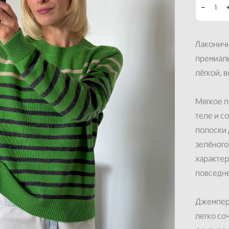
Лаконичн
премиаль
лёгкой, 
Мягкое п
теле и с
полоски 
зелёного
характер
повседне
Джемпер 
легко со