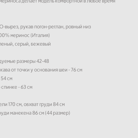
мериноса делает модель комфортной в любое время
О-вырез, рукав погон-реглан, ровный низ
100% меринос (Италия)
леный, серый, бежевый
дуемые размеры 42-48
кава от точки у основания шеи - 76 см
 54 см
 спинке - 63 см
ли 170 см, обхват груди 84 см
руди манекена 86 см (44 размер)